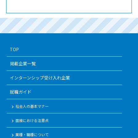
TOP
掲載企業一覧
インターンシップ受け入れ企業
就職ガイド
社会人の基本マナー
keyboard_arrow_right
面接における注意点
keyboard_arrow_right
業種・職種について
keyboard_arrow_right