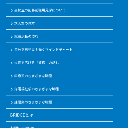
高校生の応募前職場見学について
keyboard_arrow_right
求人票の見方
keyboard_arrow_right
就職活動の流れ
keyboard_arrow_right
自分を再発見！働くマインドチャート
keyboard_arrow_right
未来を広げる「資格」の話し
keyboard_arrow_right
医療系のさまざまな職種
keyboard_arrow_right
介護福祉系のさまざまな職種
keyboard_arrow_right
建設業のさまざまな職種
keyboard_arrow_right
BRIDGEとは