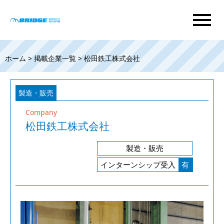
menu
ホーム
>
掲載企業一覧
> 松田鉄工株式会社
製造・販売
Company
松田鉄工株式会社
製造・販売
インターンシップ受入
有