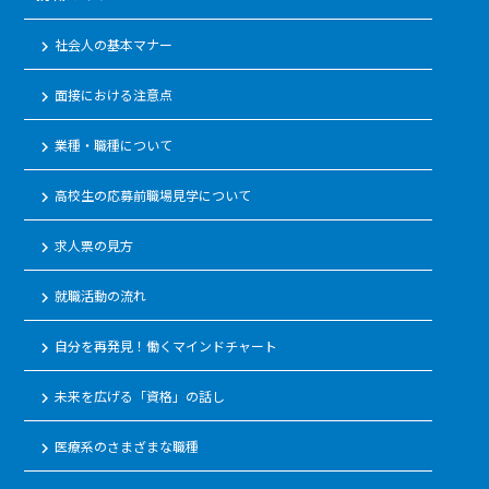
社会人の基本マナー
keyboard_arrow_right
面接における注意点
keyboard_arrow_right
業種・職種について
keyboard_arrow_right
高校生の応募前職場見学について
keyboard_arrow_right
求人票の見方
keyboard_arrow_right
就職活動の流れ
keyboard_arrow_right
自分を再発見！働くマインドチャート
keyboard_arrow_right
未来を広げる「資格」の話し
keyboard_arrow_right
医療系のさまざまな職種
keyboard_arrow_right