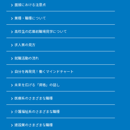
面接における注意点
keyboard_arrow_right
業種・職種について
keyboard_arrow_right
高校生の応募前職場見学について
keyboard_arrow_right
求人票の見方
keyboard_arrow_right
就職活動の流れ
keyboard_arrow_right
自分を再発見！働くマインドチャート
keyboard_arrow_right
未来を広げる「資格」の話し
keyboard_arrow_right
医療系のさまざまな職種
keyboard_arrow_right
介護福祉系のさまざまな職種
keyboard_arrow_right
建設業のさまざまな職種
keyboard_arrow_right